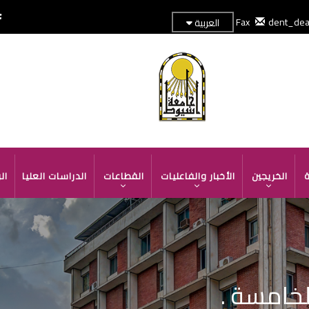
dent_de
العربية
TOP
HEADER
MENU
ة
الخريجين
الأخبار والفاعليات
القطاعات
الدراسات العليا
ال
لخامسة .