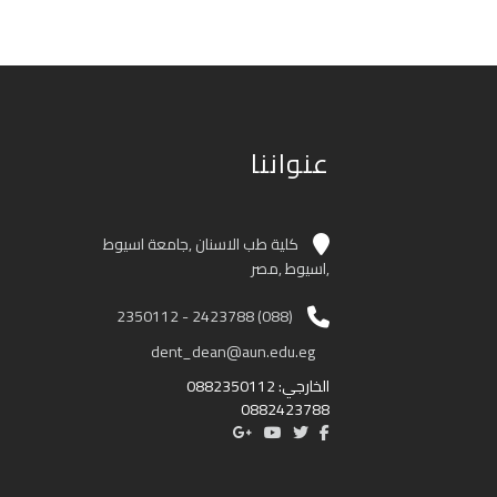
عنواننا
كلية طب الاسنان ,جامعة اسيوط
,اسيوط ,مصر
(088) 2423788 - 2350112
dent_dean@aun.edu.eg
الخارجي: 0882350112
0882423788