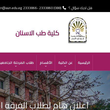
تجاوز
إلى
هل لديك سؤال ؟
(088) 2333860 -2333866 Fax
an@aun.edu.eg
المحتوى
الرئيسي
كلية طب الاسنان
MAIN
الرئيسية
عن الكلية
الأقسام
طلاب المرحلة الجامعي
NAVIGATION
اعلان هام لطلاب الفرقة ا