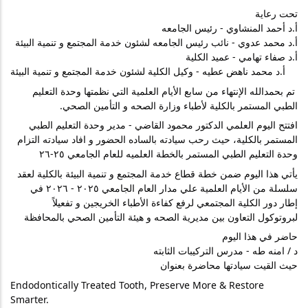
تحت رعاية 
أ.د أحمد المنشاوي - رئيس الجامعه 
أ.د محمد عدوي - نائب رئيس الجامعه لشئون خدمة المجتمع و تنمية البيئة 
أ.د صفاء تهامي - عميد الكلية 
‎أ.د محمد ناهض عطيه - وكيل الكلية لشئون خدمة المجتمع و تنمية البيئة 
 تم بحمدالله الإنتهاء من سابع الأيام العلمية التي نظمتها وحدة التعليم 
الطبي المستمر بالكلية لأطباء وزارة الصحه و التأمين الصحي.
افتتح اليوم العلمي الدكتور محمود القاضي - مدير وحدة التعليم الطبي 
المستمر بالكلية، حيث رحب سيادته بالساده الحضور و افاد سيادته التزام 
وحدة التعليم الطبي المستمر بالخطة العلميه للعام الجامعي ٢٥-٢٦
يأتي هذا اليوم ضمن خطة قطاع خدمة المجتمع و تنمية البيئة بالكلية لعقد 
سلسلة من الأيام العلمية علي مدار العام الجامعي ٢٠٢٥ - ٢٠٢٦ في 
إطار دور الكلية المجتمعي لرفع كفاءة الأطباء الخريجين و تفعيلاً 
لبروتوكول التعاون بين مديرية الصحه و هيئة التأمين الصحي بالمحافظة
حاضر في هذا اليوم 
د / امنه طه - مدرس التركيبات الثابته    
حيث القيت سيادتها محاضرة بعنوان
Endodontically Treated Tooth, Preserve More & Restore 
Smarter.