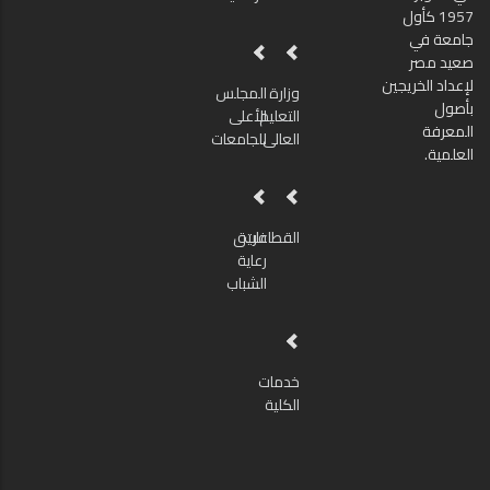
1957 كأول
جامعة في
صعيد مصر
لإعداد الخريجين
وزارة
المجلس
بأصول
التعليم
الأعلى
المعرفة
العالى
للجامعات
العلمية.
القطاعات
فريق
رعاية
الشباب
خدمات
الكلية