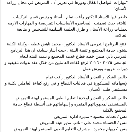
“مهارات التواصل الفعّال ودورها في تعزيز أداء التمريض في مجال زراعة 
الأسنان”
حاضر فيها الأستاذ الدكتور رأفت تمام - أستاذ و رئيس قسم التركيبات 
الثابتة، حيث تضمنت  المحاضره الأساسيات التمريضية و المهارات الازمه 
لعمليات زراعة الأسنان و طرق العلمية السليمة للتشخيص و متابعة 
الحالات 
افتتح البرنامج التدريبي الاستاذ الدكتور - محمد ناهض عطيه - وكيلة الكلية 
لشئون خدمة المجتمع و تنمية البيئة ، حيث أشار سيادته ان هذا البرنامج 
التدريبي يأتي ضمن خطة قطاع خدمة المجتمع و تنمية البيئة للعام 
الجامعي ٢٠٢٥ - ٢٠٢٦ لرفع كفاءة العاملين من خلال عقد ندوات تثقيفية و 
دورات تدريبية وورش عمل 
خالص الشكر و التقدير للأستاذ الدكتور رأفت تمام
لإسهاماته المشكورة في فعاليات القطاع و في رفع كفاءة العاملين بكلية و 
مستشفي طب الأسنان 
خالص الشكر و التقدير لوحدة التعليم الطبي المستمر لهيئة التمريض 
بالمستشفي لمجهوداتهم المثمره و إسهاماتهم في أنشطة قطاع خدمة 
المجتمع بالكلية 
مس / نعمات محمود - مديرة ادارة التمريض 
مس / الحسناء محمد علي - نائب مدير هيئة التمريض 
مس  / ريهام محمود - مشرف التعليم الطبي المستمر لهيئة التمريض 