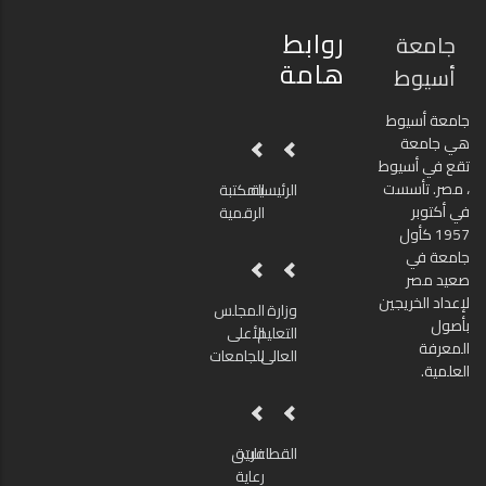
روابط
جامعة
هامة
أسيوط
جامعة أسيوط
هي جامعة
تقع في أسيوط
، مصر. تأسست
الرئيسية
المكتبة
في أكتوبر
الرقمية
1957 كأول
جامعة في
صعيد مصر
لإعداد الخريجين
وزارة
المجلس
بأصول
التعليم
الأعلى
المعرفة
العالى
للجامعات
العلمية.
القطاعات
فريق
رعاية