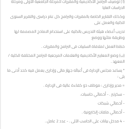
(أ ) توصيف البرامج الأكاديمية والمقررات للمرحلة الجامعية الأولى ومرحلة
الدراسات العليا
وكذلك التقارير الخاصة بالمقررات والبرامج كل عام دراسى والتقرير السنوى
للكلية والعمل على
تدريب أعضاء هيئة التدريس بالكلية على استخدام النماذج المصممة لها
وطريقة ملئها ووضع
خطط العمل لملافاة السلبيات فى البرامج والمقررات .
(ب) وضع المعايير الأكاديمية والعلامات المرجعية للبرامج المختلفة للكلية /
المعهد .
* يساعد مجلس الإدارة فى أعبائه جهاز مالى وإدارى يعمل فيه كحد أدنى ما
يلى :
= مدير وإدارى : موظف ذو كفاءة عالية فى الإدارة .
- سكرتير . - أخصائي حاسبات.
- أخصائي شبكات
- أخصائي ملفات إلكترونية .
- 4 مدخل بيانات على الحاسب الآلى . - عدد 2 عامل .