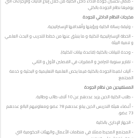
- ضمان تحسين جودة الأداء داخل الكلية من خلال إتباع الآليات والإجراءات التي
يوفرها نظام الجودة بالكلي
مخرجات النظام الداخلي للجودة
- وثيقة رسالة الكلية ورؤيتها وأهدافها الإستراتيجية.
- الخطة الإستراتيجية للكلية و ما ينبثق عنها من خطط للتدريب و البحث العلمي
و تنمية البيئة
- وحدة للبيانات بالكلية (قاعدة بيانات للكلية).
- تقارير سنوية للبرامج و المقررات في الفصلين الأول و الثاني
- آليات لضبط الجودة بالكلية فيما يخص العلمية التعليمية و البحثية و خدمة
المجتمع
المستفيدين من نظام الجودة
- طلاب الكلية الذين يزيد عددهم عن 10 آلاف طالب وطالبة.
- أعضاء هيئة التدريس الذين يبلغ عددهم 78 عضو ومعاونيهم البالغ عددهم
73 عضو.
- الجهاز الإداري بالكلية
- المجتمع المحيط ممثلا في منظمات الأعمال والهيئات الحكومية التي