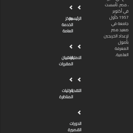
، مصر. تأسست
في أكتوبر
1957 كأول
الرئيسية
مركز
جامعة في
الخدمة
صعيد مصر
العامة
لإعداد الخريجين
بأصول
المعرفة
العلمية.
الامتيازات
استبيان
المقررات
التقديم
الكليات
المناظرة
الدورات
القصيرة