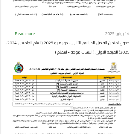
الفرقة
الثالثة
(
انتساب
موجه
14 يوليو 2025
Read more
about
-
جدول
انتظام
جدول امتحان الفصل الدراسى الثانى - دور مايو 2025 (العام الجامعى 2024-
امتحان
)
2025) الفرقة الاولى ( انتساب موجه - انتظام )
الفصل
الدراسى
الثانى
-
دور
مايو
2025
(العام
الجامعى
2024-
2025)
الفرقة
الثانية