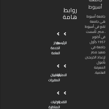
أسيوط
روابط
هامة
جامعة أسيوط
هي جامعة
تقع في أسيوط
، مصر. تأسست
في أكتوبر
1957 كأول
الرئيسية
مركز
جامعة في
الخدمة
صعيد مصر
العامة
لإعداد الخريجين
بأصول
المعرفة
العلمية.
الامتيازات
استبيان
المقررات
التقديم
الكليات
المناظرة