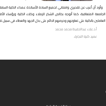
وأود أن أعرب عن تقديري وامتناني لجميع السادة الأساتذة عمداء الكلية السابقي
الجامعة المتعاقبة، كما أتوجه بخالص الشكر للزملاء وكلاء الكلية ورؤساء ال
العاملين بالكلية علي تعاونهم وحرصهم الدائم على بذل الجهد والعطاء في سبيل تق
أ.د.علاء عبدالحفيظ محمد محمد
عميد كلية التجارة.