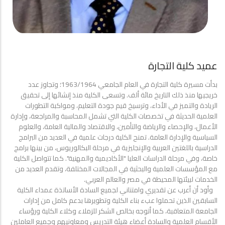
عميد كلية التجارة
البرامج الخاصه
بدأت مسيرة كلية التجارة في العام الجامعي 1963/1964؛ وتجاوز عدد
خريجيها منذ ذلك التاريخ مائة ألف. ‏وتسعى الكلية منذ إنشائها إلى تحقيق
الريادة والتميز في الأداء، وترسيخ قيم جودة التعليم، ومواكبة التطورات
‏العلمية الحديثة في تخصصات الكلية التي تشمل المحاسبة والمراجعة، وإدارة
الأعمال، والإحصاء والرياضة ‏والتأمين، والاقتصاد والمالية العامة، والعلوم
السياسية والإدارة العامة. تمنح الكلية درجات علمية في العديد من ‏البرامج
الدراسية باللغتين العربية والإنجليزية في مرحلة البكالوريوس، من بينها برامج
خاصة، وفي مرحلة ‏الدراسات العليا "الأكاديمية والمهنية". كما تتواصل الكلية
مع المؤسسات العلمية والبحثية في المجالات المختلفة، ‏وتقدم العديد من
الخدمات لبيئتها المحيطة في مصر والعالم العربي. ‏
‏ وأود أن أعرب عن تقديري وامتناني لجميع السادة الأساتذة عمداء الكلية
السابقين الذين تحملوا عبء بناء ‏الكلية وتطويرها بدعم كامل من إدارات
الاقسام العلمية
الجامعة المتعاقبة، كما أتوجه بخالص الشكر للزملاء وكلاء الكلية ‏ورؤساء
الأقسام العلمية والسادة أعضاء هيئة التدريس ومعاونيهم وجميع العاملين