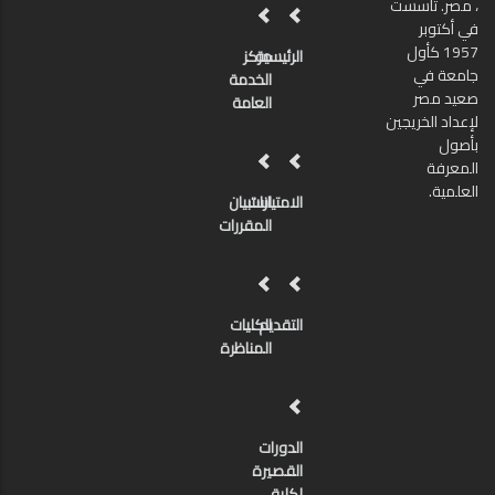
، مصر. تأسست
في أكتوبر
1957 كأول
الرئيسية
مركز
جامعة في
الخدمة
صعيد مصر
العامة
لإعداد الخريجين
بأصول
المعرفة
العلمية.
الامتيازات
استبيان
المقررات
التقديم
الكليات
المناظرة
الدورات
القصيرة
لكلية