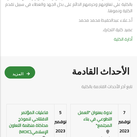
بالكلية علي تعاونهم وحرصهم ‏الدائم على بذل الجهد والعطاء في سبيل تقدم
الكلية ونموها.‏
أ.د.علاء عبدالحفيظ محمد محمد
عميد كلية التجارة.
أدارة الكلية
الأحداث القادمة
المزيد
تابع آخر الأحداث القادمة بالكلية
7
ندوة بعنوان "العمل
5
فاعليات المؤتمر
التطوعي في بناء
الافتتاحي لنموذج
نوفمبر
نوفمبر
المجتمع"
محاكاة منظمة التعاون
2023
2023
الإسلامي(MOIC)