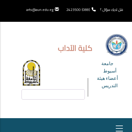
تجاوز
إلى
هل لديك سؤال ؟
(088) 2423500
arts@aun.edu.eg
المحتوى
الرئيسي
كلية الآداب
TOP
جامعة
HEADER
أسيوط
أعضاء هيئة
MENU
التدريس
بحث