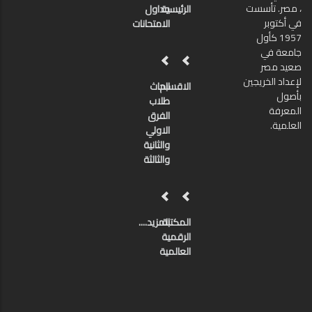
، مصر. تأسست
الرئيسية
جداول
في أكتوبر
الامتحانات
1957 كأول
جامعة في
صعيد مصر
لإعداد الخريجين
الاقسام
ابحاث
بأصول
طلاب
المعرفة
الفرق
العلمية.
الاولي
والثانية
والثالثة
المكتبة
المزيد....
الرقمية
العالمية