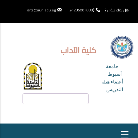
تجاوز
إلى
هل لديك سؤال ؟
(088) 2423500
arts@aun.edu.eg
المحتوى
الرئيسي
كلية الآداب
TOP
جامعة
HEADER
أسيوط
أعضاء هيئة
MENU
التدريس
بحث