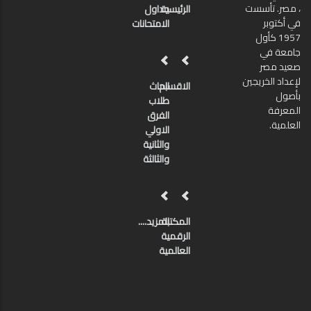
، مصر. تأسست
الرئيسية
جداول
في أكتوبر
الامتحانات
1957 كأول
جامعة في
صعيد مصر
لإعداد الخريجين
الاقسام
ابحاث
بأصول
طلاب
المعرفة
الفرق
العلمية.
الاولي
والثانية
والثالثة
المكتبة
المزيد....
الرقمية
العالمية