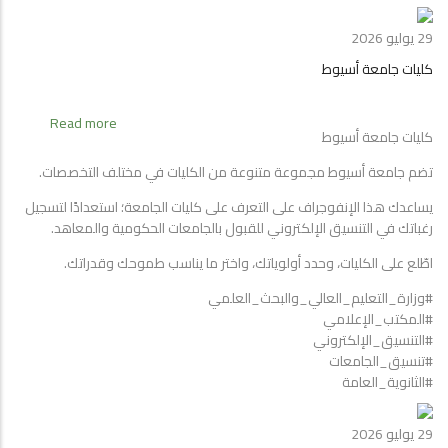
اسيوط
كلية
الزراعة
29 يوليو 2026
كليات جامعة أسيوط
about
Read more
كليات جامعة أسيوط
كليات
جامعة
تضم جامعة أسيوط مجموعة متنوعة من الكليات في مختلف التخصصات.
أسيوط
يساعدك هذا الإنفوجراف على التعرف على كليات الجامعة؛ استعدادًا لتسجيل
رغباتك في التنسيق الإلكتروني للقبول بالجامعات الحكومية والمعاهد.
اطّلع على الكليات، وحدد أولوياتك، واختر ما يناسب طموحك وقدراتك.
#وزارة_التعليم_العالي_والبحث_العلمي
#المكتب_الإعلامي
#التنسيق_الإلكتروني
#تنسيق_الجامعات
#الثانوية_العامة
29 يوليو 2026