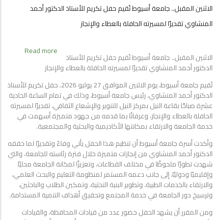
الاثنين المقبل.. جامعة أسيوط تُقيم حفل تكريم للأستاذ الدكتور أحمد
المنشاوي تقديرًا لمسيرته الحافلة بالعطاء والإنجاز
about
Read more
الاثنين المقبل.. جامعة أسيوط تُقيم حفل تكريم للأستاذ
الاثنين
الدكتور أحمد المنشاوي تقديرًا لمسيرته الحافلة بالعطاء والإنجاز
المقبل..
جامعة
تُقيم جامعة أسيوط، يوم الاثنين الموافق 27 يوليو 2026، حفل تكريم للأستاذ
أسيوط
الدكتور أحمد المنشاوي، رئيس جامعة أسيوط، وذلك في تمام الساعة الحادية
تُقيم
عشرة صباحًا بقاعة النيل بمركز النيل للتنوير والإشعاع الثقافي، تقديرًا لمسيرته
حفل
الحافلة بالعطاء والإنجاز، وعرفانًا بما قدمه من جهود متميزة أسهمت في
تكريم
خدمة الجامعة والارتقاء بمكانتها الأكاديمية والبحثية والمجتمعية.
للأستاذ
وأكدت أسرة جامعة أسيوط أن تنظيم هذا الحفل يأتي وفاءً وتقديرًا لما حققه
الدكتور
أحمد
الدكتور أحمد المنشاوي من إنجازات متميزة خلال فترة رئاسته للجامعة، والتي
شهدت تطورًا ملحوظًا في مختلف القطاعات، وتعزيزًا لمكانة الجامعة محليًا
المنشاوي
وإقليميًا ودوليًا، إلى جانب دعمه المستمر لمنظومة التعليم والبحث العلمي،
تقديرًا
والارتقاء بالخدمات الطبية، وتطوير البنية التحتية، وتمكين الطلاب والباحثين،
لمسيرته
وترسيخ دور الجامعة في خدمة المجتمع وتحقيق أهداف التنمية المستدامة.
الحافلة
بالعطاء
ومن المقرر أن يشهد الحفل حضور عدد من قيادات المحافظة، والقيادات
والإنجاز