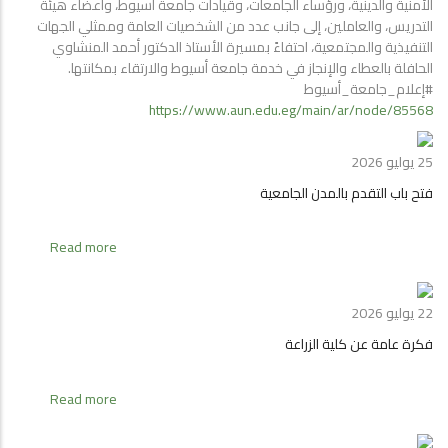
الأمنية والدينية، ورؤساء الجامعات، وقيادات جامعة أسيوط، وأعضاء هيئة
التدريس، والعاملين، إلى جانب عدد من الشخصيات العامة وممثلي الجهات
التنفيذية والمجتمعية، احتفاءً بمسيرة الأستاذ الدكتور أحمد المنشاوي
الحافلة بالعطاء والإنجاز في خدمة جامعة أسيوط والارتقاء بمكانتها.
#إعلام_جامعة_أسيوط
https://www.aun.edu.eg/main/ar/node/85568
25 يوليو 2026
فتح باب التقدم بالمدن الجامعية
about
Read more
فتح
باب
التقدم
22 يوليو 2026
بالمدن
فكرة عامة عن كلية الزراعة
الجامعية
about
Read more
فكرة
عامة