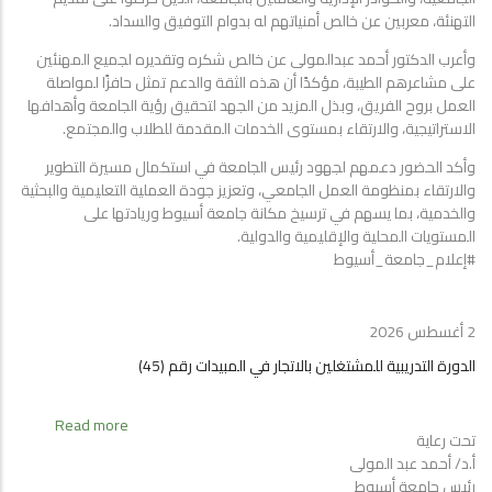
جموع
التهنئة، معربين عن خالص أمنياتهم له بدوام التوفيق والسداد.
المهنئين
وأعرب الدكتور أحمد عبدالمولى عن خالص شكره وتقديره لجميع المهنئين
بمكتبه
على مشاعرهم الطيبة، مؤكدًا أن هذه الثقة والدعم تمثل حافزًا لمواصلة
العمل بروح الفريق، وبذل المزيد من الجهد لتحقيق رؤية الجامعة وأهدافها
الاستراتيجية، والارتقاء بمستوى الخدمات المقدمة للطلاب والمجتمع.
وأكد الحضور دعمهم لجهود رئيس الجامعة في استكمال مسيرة التطوير
والارتقاء بمنظومة العمل الجامعي، وتعزيز جودة العملية التعليمية والبحثية
والخدمية، بما يسهم في ترسيخ مكانة جامعة أسيوط وريادتها على
المستويات المحلية والإقليمية والدولية.
#إعلام_جامعة_أسيوط
2 أغسطس 2026
الدورة التدريبية للمشتغلين بالاتجار في المبيدات رقم (45)
about
Read more
تحت رعاية
الدورة
أ.د/ أحمد عبد المولى
التدريبية
رئيس جامعة أسيوط