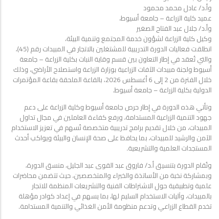
للمشتغلي
وأ.د/ عادل محمد محمود
بالاتجار
عميد كلية الزراعة – جامعة أسيوط،
في
وأ.د/ جلال عبد الفتاح الصغير
المبيدات
وكيل كلية الزراعة لشؤون خدمة المجتمع وتنمية البيئة،
رقم
انطلقت فعاليات الدورة التدريبية للمشتغلين بالاتجار في المبيدات رقم (45)،
(45)
والتي تُعقد في إطار التعاون بين قسم وقاية النبات بكلية الزراعة – جامعة
أسيوط ولجنة مبيدات الآفات الزراعية بوزارة الزراعة واستصلاح الأراضي، وذلك
خلال الفترة من 2 إلى 6 أغسطس 2026، بالقاعة الملحقة بقاعة المؤتمرات
الدولية بكلية الزراعة – جامعة أسيوط.
وتأتي هذه الدورة في إطار حرص جامعة أسيوط وكلية الزراعة على دعم
جهود التنمية الزراعية المستدامة، ورفع كفاءة العاملين في مجال تداول
المبيدات، من خلال تقديم برامج تدريبية متخصصة تُسهم في تعزيز الاستخدام
الآمن والرشيد للمبيدات، بما يحافظ على صحة الإنسان والبيئة ويواكب أحدث
المستجدات العلمية والتشريعية.
وتُقام الدورة بتنسيق أ.د/ فاروق عبد القوى عبد الجليل، منسق الدورة،
وبمشاركة نخبة من الأساتذة والخبراء والمتخصصين، حيث تتضمن محاضرات
علمية وتطبيقية حول الاشتراطات الفنية والتشريعات المنظمة للاتجار
بالمبيدات، وآليات الاستخدام السليم لها، بما يسهم في إعداد كوادر مؤهلة
تخدم القطاع الزراعي وتدعم منظومة الأمن الغذائي والتنمية المستدامة.