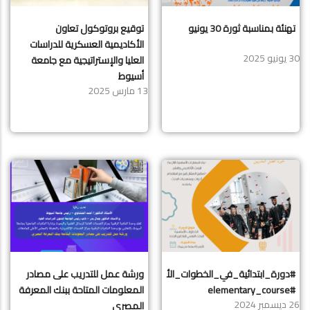
تهنئة بمناسبة ثورة 30 يونيو
توقيع بروتوكول تعاون
الأكاديمية العسكرية للدراسات
30 يونيو 2025
العليا والإستراتيجية مع جامعة
أسيوط
13 مارس 2025
ورشة عمل للتدريب على مصادر
#دورة_ابتدائية_في_الخطوات_الأساسية_للبحث_العلمي_للباحثين_الجدد
#elementary_course
المعلومات المتاحة ببنك المعرفة
26 ديسمبر 2024
المصري