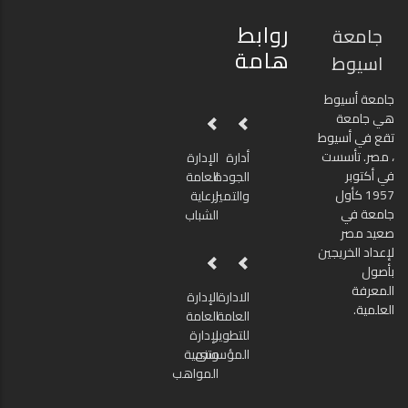
روابط
جامعة
هامة
اسيوط
جامعة أسيوط
هي جامعة
تقع في أسيوط
، مصر. تأسست
أدارة
الإدارة
في أكتوبر
الجودة
العامة
1957 كأول
والتميز
لرعاية
جامعة في
الشباب
صعيد مصر
لإعداد الخريجين
بأصول
المعرفة
الادارة
الإدارة
العلمية.
العامة
العامة
للتطوير
لإدارة
المؤسسى
وتنمية
المواهب