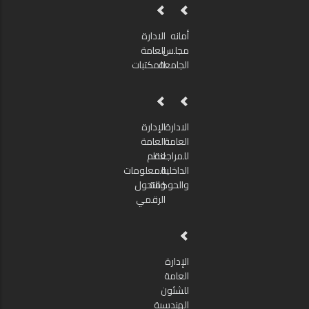
أمانه
الادارة
مجلس
العامة
الجامعة
للمكتبات
الادارة
الإدارة
العامة
العامة
للمراجعة
لنظم
الداخلية
المعلومات
والحوكمة
والتحول
الرقمي
الإدارة
العامة
للشئون
الهندسية