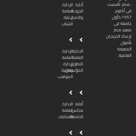
، مصر. تأسست
أدارة
الإدارة
في أكتوبر
الجودة
العامة
1957 كأول
والتميز
لرعاية
جامعة في
الشباب
صعيد مصر
لإعداد الخريجين
بأصول
المعرفة
الادارة
الإدارة
العلمية.
العامة
العامة
للتطوير
لإدارة
المؤسسى
وتنمية
المواهب
أمانه
الادارة
مجلس
العامة
الجامعة
للمكتبات