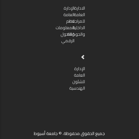
الادارة
الإدارة
العامة
العامة
للمراجعة
لنظم
الداخلية
المعلومات
والحوكمة
والتحول
الرقمي
الإدارة
العامة
للشئون
الهندسية
جميع الحقوق محفوظة. © جامعة أسيوط