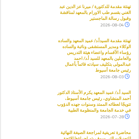
تهنئة مقدمة للدكتورة / ميرنا عز الدين عبد
الغني بقسم طب الاورام بالمعهد لمناقشة
وقبول رسالة الماجستير
2026-08-04
تهنئة مقدمة السيدأ.د/ عميد المعهد والساده
الوكلاء ومدير المستشفى ونائبة والساده
رؤساء الأقسام واعضاء هيئة التدريس
والعاملين بالمعهد للسيد أ.د/ احمد
عبدالمولى بتكليف سيادته قائماً بأعمال
رئيس جامعة أسيوط
2026-08-03
السيد أ.د/ عميد المعهد يكرم الأستاذ الدكتور
أحمد المنشاوي، رئيس جامعة أسيوط،
تتويجًا لعطائه الممتد وسنوات جهده الدؤوب
في خدمة الجامعة والمنظومة الطبية
2026-07-28
محاضرة تعريفية لمراجعة الصيغة النهائية
للتعديلات التى سوف يتم اجراؤها للائحة