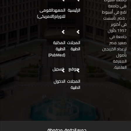
هي جامعة
الرئيسية
المعهدالقومى
تقع في أسيوط
للاورام(الامريكى)
، مصر. تأسست
في أكتوبر
1957 كأول
جامعة في
صعيد مصر
المجلات
المكتبة
لإعداد الخريجين
الطبية
الطبية
بأصول
(PubMed)
المعرفة
العلمية.
موقع
تسجيل
المجلات
الدخول
الطبية
جميع الحقوق محفوظة