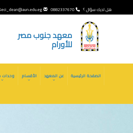
تجاوز
إلى
هل لديك سؤال ؟
0882337670
Seci_dean@aun.edu.eg
المحتوى
الرئيسي
معهد جنوب مصر
للأورام
MAIN
الصفحة الرئيسية
عن المعهد
الأقسام
وحدات خ
NAVIGATION