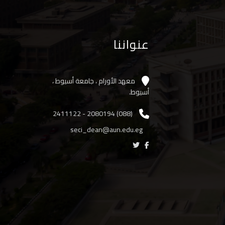
عنواننا
معهد الأورام ، جامعة أسيوط ،
أسيوط.
(088) 2080194 - 2411122
seci_dean@aun.edu.eg