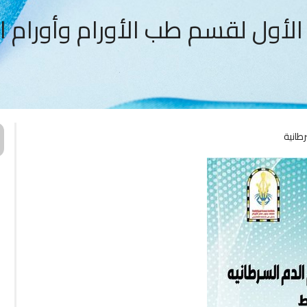
لأول لقسم طب الأورام وأورام ا
طانية