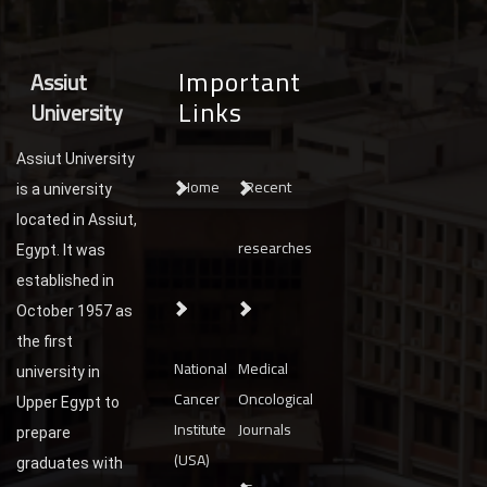
Important
Assiut
Links
University
Assiut University
Home
Recent
is a university
located in Assiut,
researches
Egypt. It was
established in
October 1957 as
the first
National
Medical
university in
Cancer
Oncological
Upper Egypt to
Institute
Journals
prepare
(USA)
graduates with