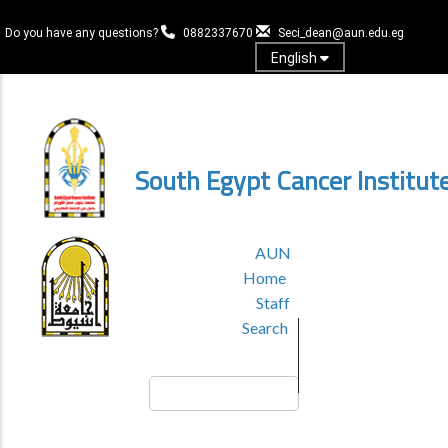
Skip
to
Do you have any questions?
0882337670
Seci_dean@aun.edu.eg
main
English
content
Log in
South Egypt Cancer Institut
TOP
AUN
HEADER
Home
MENU
Staff
Search
Search