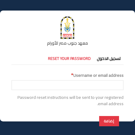
تجاوز
إلى
المحتوى
الرئيسي
معهد جنوب مصر للأورام
التبويبات
تسجيل الدخول
RESET YOUR PASSWORD
الأساسية
Username or email address
Password reset instructions will be sent to your registered
email address.