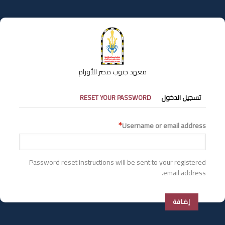
تجاوز
إلى
المحتوى
الرئيسي
معهد جنوب مصر للأورام
التبويبات
تسجيل الدخول
RESET YOUR PASSWORD
الأساسية
Username or email address
Password reset instructions will be sent to your registered
email address.