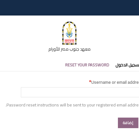
معهد جنوب مصر للأورام
تبويبات
سجيل الدخول
RESET YOUR PASSWORD
أساسية
Username or email addre
Password reset instructions will be sent to your registered email addre