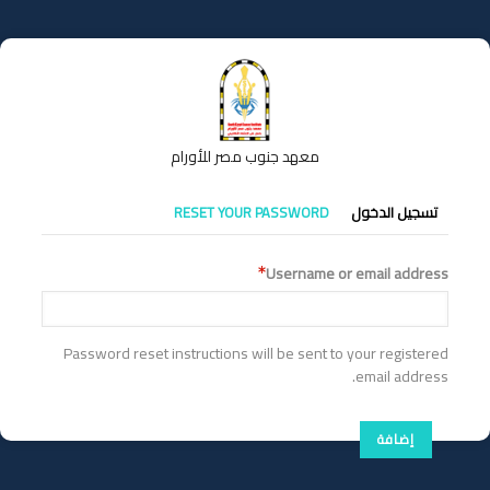
تجاوز
إلى
المحتوى
الرئيسي
معهد جنوب مصر للأورام
التبويبات
تسجيل الدخول
RESET YOUR PASSWORD
الأساسية
Username or email address
Password reset instructions will be sent to your registered
email address.