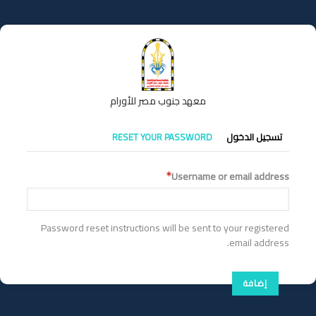
تجاوز
إلى
المحتوى
الرئيسي
معهد جنوب مصر للأورام
التبويبات
تسجيل الدخول
RESET YOUR PASSWORD
الأساسية
Username or email address
Password reset instructions will be sent to your registered
email address.