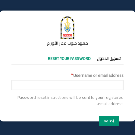
تجاوز
إلى
المحتوى
الرئيسي
معهد جنوب مصر للأورام
التبويبات
تسجيل الدخول
RESET YOUR PASSWORD
الأساسية
Username or email address
Password reset instructions will be sent to your registered
email address.