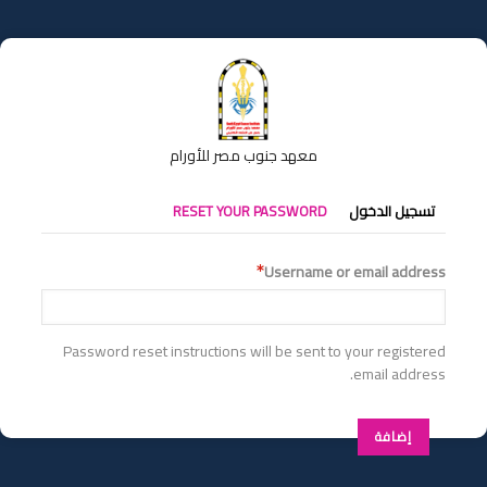
تجاوز
إلى
المحتوى
الرئيسي
معهد جنوب مصر للأورام
التبويبات
تسجيل الدخول
RESET YOUR PASSWORD
الأساسية
Username or email address
Password reset instructions will be sent to your registered
email address.