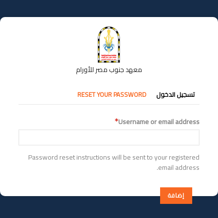
تجاوز
إلى
المحتوى
الرئيسي
معهد جنوب مصر للأورام
التبويبات
تسجيل الدخول
RESET YOUR PASSWORD
الأساسية
Username or email address
Password reset instructions will be sent to your registered
email address.