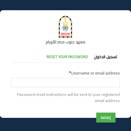
تجاوز
إلى
المحتوى
الرئيسي
معهد جنوب مصر للأورام
التبويبات
تسجيل الدخول
RESET YOUR PASSWORD
الأساسية
Username or email address
Password reset instructions will be sent to your registered
email address.