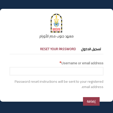
تجاوز
إلى
المحتوى
الرئيسي
معهد جنوب مصر للأورام
التبويبات
تسجيل الدخول
RESET YOUR PASSWORD
الأساسية
Username or email address
Password reset instructions will be sent to your registered
email address.