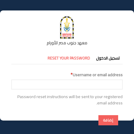
تجاوز
إلى
المحتوى
الرئيسي
معهد جنوب مصر للأورام
التبويبات
تسجيل الدخول
RESET YOUR PASSWORD
الأساسية
Username or email address
Password reset instructions will be sent to your registered
email address.