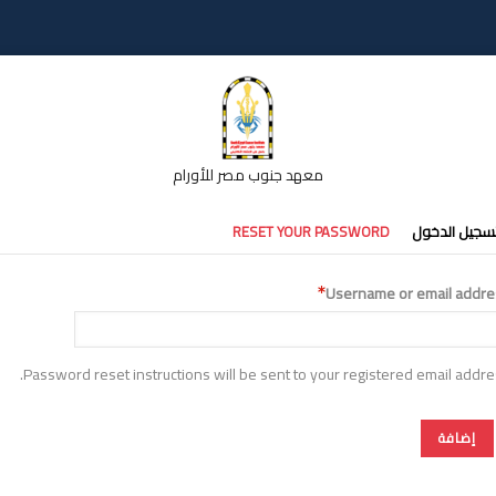
معهد جنوب مصر للأورام
تبويبات
سجيل الدخول
RESET YOUR PASSWORD
أساسية
Username or email addre
Password reset instructions will be sent to your registered email addre