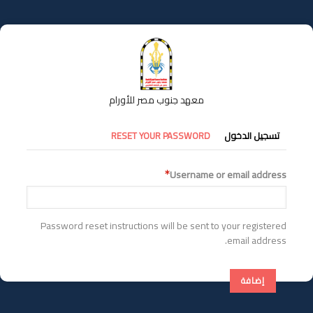
تجاوز
إلى
المحتوى
الرئيسي
معهد جنوب مصر للأورام
التبويبات
تسجيل الدخول
RESET YOUR PASSWORD
الأساسية
Username or email address
Password reset instructions will be sent to your registered
email address.