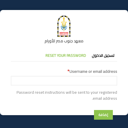
تجاوز
إلى
المحتوى
الرئيسي
معهد جنوب مصر للأورام
التبويبات
تسجيل الدخول
RESET YOUR PASSWORD
الأساسية
Username or email address
Password reset instructions will be sent to your registered
email address.