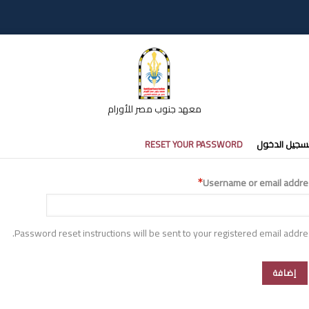
معهد جنوب مصر للأورام
تبويبات
سجيل الدخول
RESET YOUR PASSWORD
أساسية
Username or email addre
Password reset instructions will be sent to your registered email addre