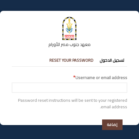
تجاوز
إلى
المحتوى
الرئيسي
معهد جنوب مصر للأورام
التبويبات
تسجيل الدخول
RESET YOUR PASSWORD
الأساسية
Username or email address
Password reset instructions will be sent to your registered
email address.