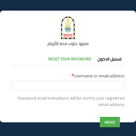
تجاوز
إلى
المحتوى
الرئيسي
معهد جنوب مصر للأورام
التبويبات
تسجيل الدخول
RESET YOUR PASSWORD
الأساسية
Username or email address
Password reset instructions will be sent to your registered
email address.