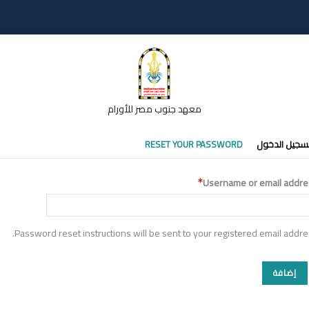
معهد جنوب مصر للأورام
تبويبات
سجيل الدخول
RESET YOUR PASSWORD
أساسية
Username or email addre
Password reset instructions will be sent to your registered email addre