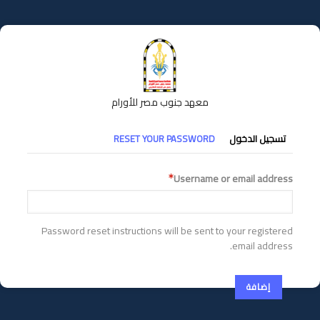
تجاوز
إلى
المحتوى
الرئيسي
معهد جنوب مصر للأورام
التبويبات
تسجيل الدخول
RESET YOUR PASSWORD
الأساسية
Username or email address
Password reset instructions will be sent to your registered
email address.