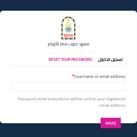
تجاوز
إلى
المحتوى
الرئيسي
معهد جنوب مصر للأورام
التبويبات
تسجيل الدخول
RESET YOUR PASSWORD
الأساسية
Username or email address
Password reset instructions will be sent to your registered
email address.