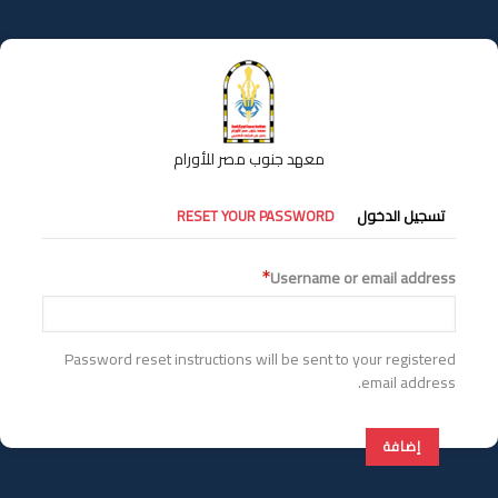
تجاوز
إلى
المحتوى
الرئيسي
معهد جنوب مصر للأورام
التبويبات
تسجيل الدخول
RESET YOUR PASSWORD
الأساسية
Username or email address
Password reset instructions will be sent to your registered
email address.