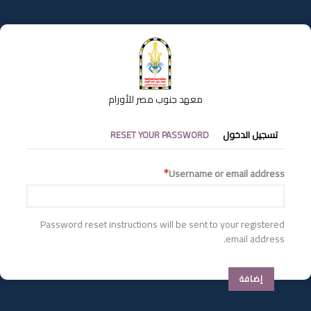
تجاوز
إلى
المحتوى
الرئيسي
معهد جنوب مصر للأورام
التبويبات
تسجيل الدخول
RESET YOUR PASSWORD
الأساسية
Username or email address
Password reset instructions will be sent to your registered
email address.