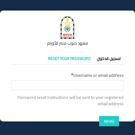
تجاوز
إلى
المحتوى
الرئيسي
معهد جنوب مصر للأورام
التبويبات
تسجيل الدخول
RESET YOUR PASSWORD
الأساسية
Username or email address
Password reset instructions will be sent to your registered
email address.