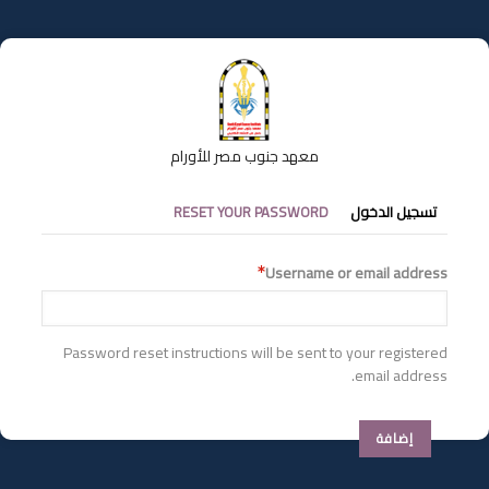
تجاوز
إلى
المحتوى
الرئيسي
معهد جنوب مصر للأورام
التبويبات
تسجيل الدخول
RESET YOUR PASSWORD
الأساسية
Username or email address
Password reset instructions will be sent to your registered
email address.