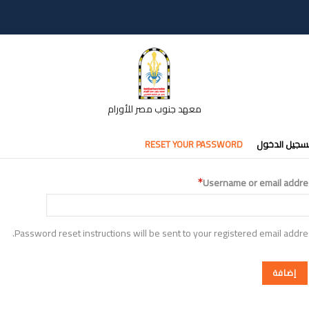
معهد جنوب مصر للأورام
تبويبات
سجيل الدخول
RESET YOUR PASSWORD
أساسية
Username or email addre
Password reset instructions will be sent to your registered email addre