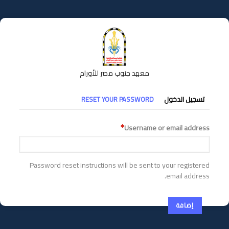
تجاوز
إلى
المحتوى
الرئيسي
معهد جنوب مصر للأورام
التبويبات
تسجيل الدخول
RESET YOUR PASSWORD
الأساسية
Username or email address
Password reset instructions will be sent to your registered
email address.