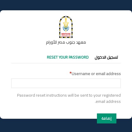
تجاوز
إلى
المحتوى
الرئيسي
معهد جنوب مصر للأورام
التبويبات
تسجيل الدخول
RESET YOUR PASSWORD
الأساسية
Username or email address
Password reset instructions will be sent to your registered
email address.