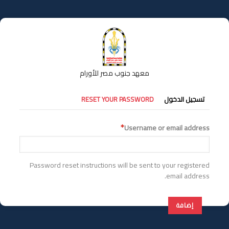
تجاوز
إلى
المحتوى
الرئيسي
معهد جنوب مصر للأورام
التبويبات
تسجيل الدخول
RESET YOUR PASSWORD
الأساسية
Username or email address
Password reset instructions will be sent to your registered
email address.