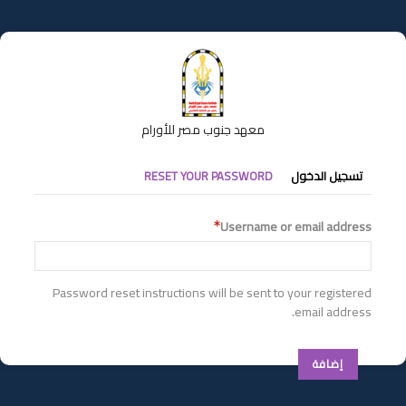
تجاوز
إلى
المحتوى
الرئيسي
معهد جنوب مصر للأورام
التبويبات
تسجيل الدخول
RESET YOUR PASSWORD
الأساسية
Username or email address
Password reset instructions will be sent to your registered
email address.