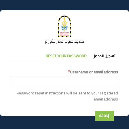
تجاوز
إلى
المحتوى
الرئيسي
معهد جنوب مصر للأورام
التبويبات
تسجيل الدخول
RESET YOUR PASSWORD
الأساسية
Username or email address
Password reset instructions will be sent to your registered
email address.