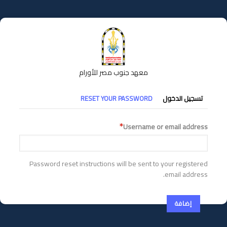
تجاوز
إلى
المحتوى
الرئيسي
معهد جنوب مصر للأورام
التبويبات
تسجيل الدخول
RESET YOUR PASSWORD
الأساسية
Username or email address
Password reset instructions will be sent to your registered
email address.