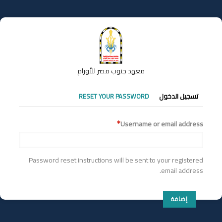
تجاوز
إلى
المحتوى
الرئيسي
معهد جنوب مصر للأورام
التبويبات
تسجيل الدخول
RESET YOUR PASSWORD
الأساسية
Username or email address
Password reset instructions will be sent to your registered
email address.