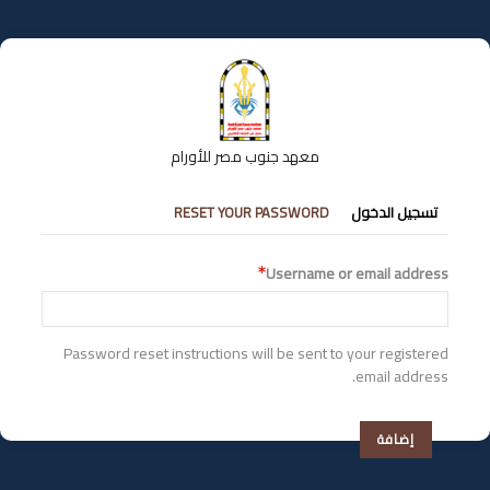
تجاوز
إلى
المحتوى
الرئيسي
معهد جنوب مصر للأورام
التبويبات
تسجيل الدخول
RESET YOUR PASSWORD
الأساسية
Username or email address
Password reset instructions will be sent to your registered
email address.