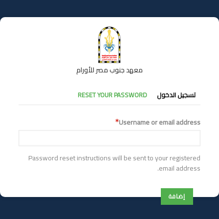
تجاوز
إلى
المحتوى
الرئيسي
معهد جنوب مصر للأورام
التبويبات
تسجيل الدخول
RESET YOUR PASSWORD
الأساسية
Username or email address
Password reset instructions will be sent to your registered
email address.